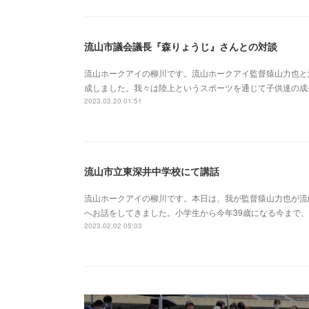
流山市議会議長『森りょうじ』さんとの対談
流山ホークアイの柳川です。流山ホークアイ監督猿山力也と
成しました。我々は陸上というスポーツを通じて子供達の成
2023.03.20 01:51
流山市立東深井中学校にて講話
流山ホークアイの柳川です。本日は、我が監督猿山力也が流
へお話をしてきました。小学生から今年39歳になる今まで
2023.02.02 05:03