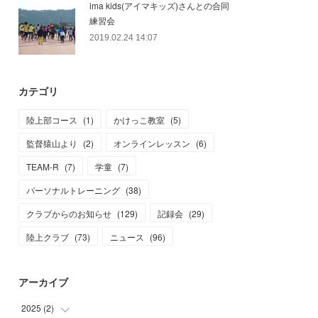
ima kids(アイマキッズ)さんとの合同
練習会
2019.02.24 14:07
カテゴリ
陸上部コース
(
1
)
かけっこ教室
(
5
)
監督猿山より
(
2
)
オンラインレッスン
(
6
)
TEAM-R
(
7
)
学童
(
7
)
パーソナルトレーニング
(
38
)
クラブからのお知らせ
(
129
)
記録会
(
29
)
陸上クラブ
(
73
)
ニュース
(
96
)
アーカイブ
2025
(
2
)