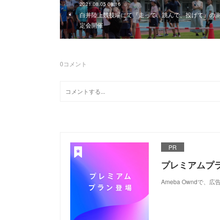
2021.08.05 08:16
白井陸上競技場にて『走って、跳んで、投げて』の
定会開催
0
コメント
PR
プレミアムプ
Ameba Ownd