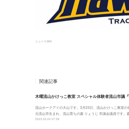
ニュース
(
96
)
関連記事
木曜流山かけっこ教室 スペシャル体験者流山市議
流山ホークアイの大山です。3月23日、流山かけっこ教室
元流山市生まれ、流山育ちの森 りょうじ 市議会議員です。
2023.03.24 07:39