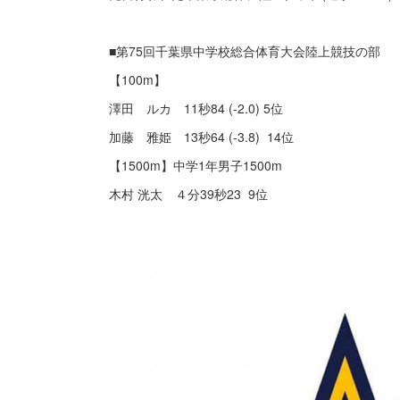
■第75回千葉県中学校総合体育大会陸上競技の部
【100m】
澤田 ルカ 11秒84 (-2.0) 5位
加藤 雅姫 13秒64 (-3.8) 14位
【1500m】中学1年男子1500m
木村 洸太 ４分39秒23 9位