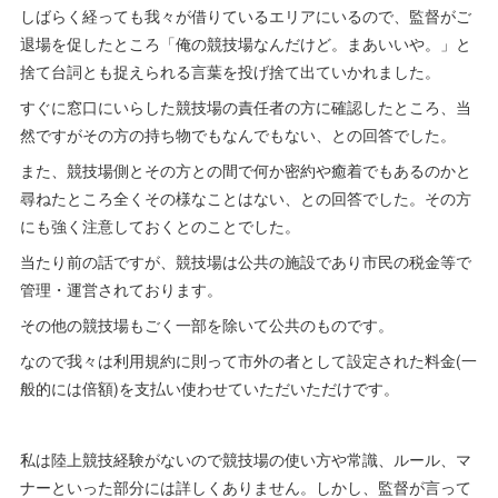
しばらく経っても我々が借りているエリアにいるので、監督がご
退場を促したところ「俺の競技場なんだけど。まあいいや。」と
捨て台詞とも捉えられる言葉を投げ捨て出ていかれました。
すぐに窓口にいらした競技場の責任者の方に確認したところ、当
然ですがその方の持ち物でもなんでもない、との回答でした。
また、競技場側とその方との間で何か密約や癒着でもあるのかと
尋ねたところ全くその様なことはない、との回答でした。その方
にも強く注意しておくとのことでした。
当たり前の話ですが、競技場は公共の施設であり市民の税金等で
管理・運営されております。
その他の競技場もごく一部を除いて公共のものです。
なので我々は利用規約に則って市外の者として設定された料金(一
般的には倍額)を支払い使わせていただいただけです。
私は陸上競技経験がないので競技場の使い方や常識、ルール、マ
ナーといった部分には詳しくありません。しかし、監督が言って