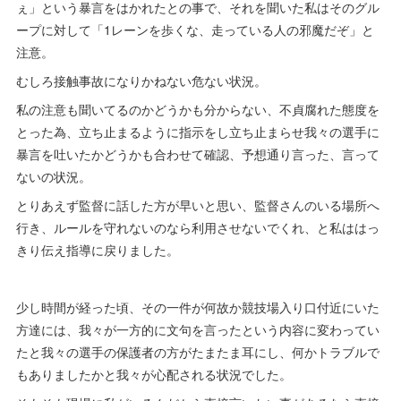
ぇ」という暴言をはかれたとの事で、それを聞いた私はそのグル
ープに対して「1レーンを歩くな、走っている人の邪魔だぞ」と
注意。
むしろ接触事故になりかねない危ない状況。
私の注意も聞いてるのかどうかも分からない、不貞腐れた態度を
とった為、立ち止まるように指示をし立ち止まらせ我々の選手に
暴言を吐いたかどうかも合わせて確認、予想通り言った、言って
ないの状況。
とりあえず監督に話した方が早いと思い、監督さんのいる場所へ
行き、ルールを守れないのなら利用させないでくれ、と私ははっ
きり伝え指導に戻りました。
少し時間が経った頃、その一件が何故か競技場入り口付近にいた
方達には、我々が一方的に文句を言ったという内容に変わってい
たと我々の選手の保護者の方がたまたま耳にし、何かトラブルで
もありましたかと我々が心配される状況でした。