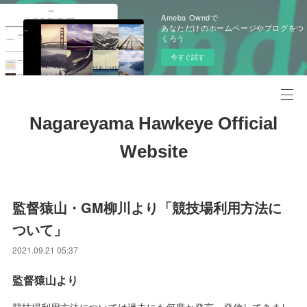
Ameba Owndで
あなただけのホームページやブログをつ
くろう
今すぐ試す
Nagareyama Hawkeye Official
Website
監督猿山・GM柳川より「競技場利用方法に
ついて」
2021.09.21 05:37
監督猿山より
競技場利用方法については過去にも何度か発言、発信してきまし