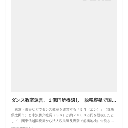
ダンス教室運営、１億円所得隠し 脱税容疑で国税庁告発：朝日新聞デジタル
東京・渋谷などでダンス教室を運営する「ＥＮ（エン）」（群馬
県太田市）と小沢勇介社長（３６）が約２６００万円を脱税したと
して、関東信越国税局から法人税法違反容疑で前橋地検に告発さ…