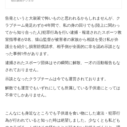
朝日新聞デジタル
告発というと大袈裟で怖いものと思われるかもしれませんが、ク
ラブチーム発足わずか4年間で、私の身の回りでも(陸上に関わっ
てから知り合った人)犯罪行為を行い逮捕・報道されたスポーツ教
室指導者が2名、猿山監督が被害者の家族から相談を受け私が弁
護士を紹介し損害賠償請求、相手側が全面的に非を認め示談とな
った事例1件があります。
逮捕されたスポーツ団体はその瞬間に解散、一才の活動報告もな
されておりません。
示談となったクラブチームは今でも運営されております。
解散でも運営でもいずれにしても所属している子供達にとっては
不幸でしかありません。
こんなにも身近なところでも子供達を食い物にした違法・犯罪行
為が行われていると知った時は絶望しました。少なくとも私ども