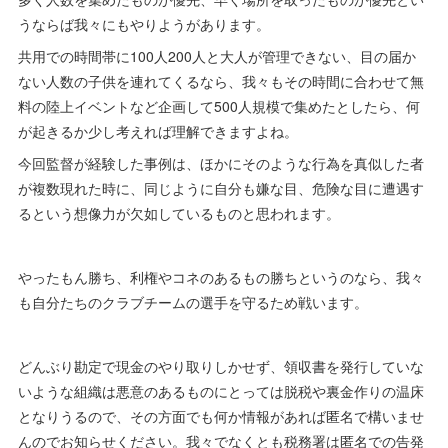
うならば我々にもやりようがあります。
共用での時間帯に100人200人と大人が管理できない、目の届か
ない人数の子供を連れてくるなら、我々もその時間に合わせて無
料の陸上イベントなど企画して500人規模で集めたとしたら、何
が起きるか少し考えれば理解できますよね。
今回監督が経験した事例は、ほかにそのような行為を真似した者
が複数現れた時に、同じように自分も嫌な目、危険な目に遭遇す
るという想像力が欠如しているものと思われます。
やったもん勝ち、利権やコネのあるもの勝ちというのなら、我々
も自分たちのクラブチームの選手を守るため戦います。
どんぶり勘定で現金のやり取りしかせず、領収書を発行していな
いような組織は悪意のあるものにとっては脱税や裏金作りの温床
となりうるので、その方面でも何か情報があれば匿名で構いませ
んのでお知らせください。我々でなくとも税務署は匿名での告発