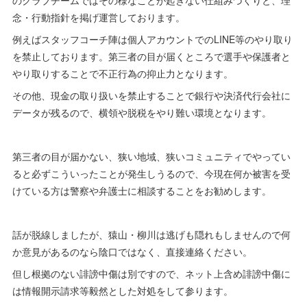
のクラブチームではその様なことが起きない仕組みづくりと、理
念・行動指針を掲げ運営しております。
例えばスタッフコーチ陣は個人アカウントでのLINE等のやり取り
を禁止しております。第三者の目が届くところで選手や保護者と
やり取りすることで不正行為の抑止力となります。
その他、現金の取り扱いを禁止することで銀行や決済代行会社に
データが残るので、横領や脱税をやり難い環境となります。
第三者の目が届かない、狭い地域、狭いコミュニティでやってい
ると必ずこういったことが発生しうるので、今現在何か被害を受
けている方は警察や弁護士に相談することをお勧めします。
話が脱線しましたが、猿山・柳川は逃げも隠れもしませんので何
か意見があるのなら陰口ではなく、直接連絡ください。
但し根拠のない誹謗中傷は別ですので、ネット上含め誹謗中傷に
は情報開示請求等毅然とした対処をして参ります。