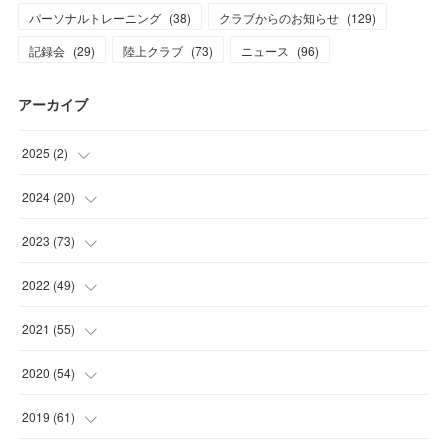
パーソナルトレーニング
(
38
)
クラブからのお知らせ
(
129
)
記録会
(
29
)
陸上クラブ
(
73
)
ニュース
(
96
)
アーカイブ
2025
(
2
)
(
1
)
2024
(
20
)
(
1
)
(
1
)
2023
(
73
)
(
2
)
(
5
)
2022
(
49
)
(
1
)
(
7
)
(
2
)
2021
(
55
)
(
1
)
(
7
)
(
8
)
(
4
)
2020
(
54
)
(
2
)
(
6
)
(
8
)
(
8
)
(
4
)
2019
(
61
)