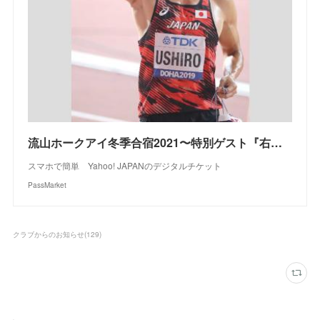
流山ホークアイ冬季合宿2021〜特別ゲスト『右代啓祐』選手〜 in千葉 - パスマーケット
スマホで簡単 Yahoo! JAPANのデジタルチケット
PassMarket
クラブからのお知らせ
(
129
)