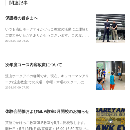
関連記事
保護者の皆さまへ
いつも流山ホークアイかけっこ教室の活動にご理解と
ご協力をいただきありがとうございます。この度、…
2025.09.22 06:27
次年度コース内容改変について
流山ホークアイの柳川です。現在、キッコーマンアリ
ーナ(流山教室)での火曜・水曜・木曜のスクールに…
2024.07.09 07:50
体験会開催およびGLP教室5月開校のお知らせ
英語でかけっこ教室GLP教室を5月に開校致します。
開校日：5月13日(月)教室概要：16:00-16:50 英語で…