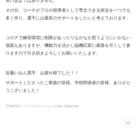
安い設定ではありません。
その分、コーチがプロの指導者として専念できる状況を一つでも
多く作り、選手には最良のサポートをしたいと考えております。
コロナで練習環境に制限があったりなかなか思うようにいかない
場面もありますが、機動力を活かし臨機応変に最善を尽くして参
りますので引き続きよろしくお願いいたします。
近藤いおん選手、お疲れ様でした！！
サポートくださったご家族の皆様、学校関係者の皆様、ありがと
うございました！
TEAM-R
(
7
)
パーソナルトレーニング
(
38
)
記録会
(
29
)