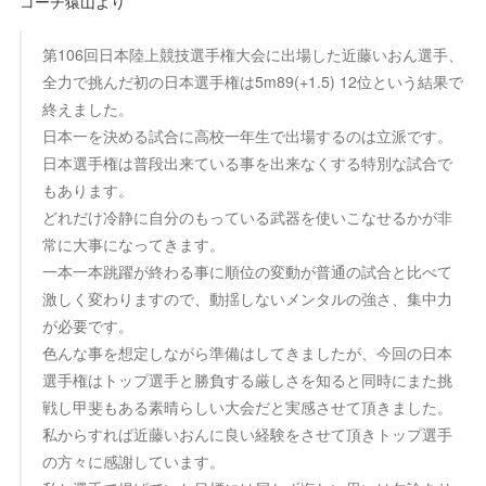
コーチ猿山より
第106回日本陸上競技選手権大会に出場した近藤いおん選手、
全力で挑んだ初の日本選手権は5m89(+1.5) 12位という結果で
終えました。
日本一を決める試合に高校一年生で出場するのは立派です。
日本選手権は普段出来ている事を出来なくする特別な試合で
もあります。
どれだけ冷静に自分のもっている武器を使いこなせるかが非
常に大事になってきます。
一本一本跳躍が終わる事に順位の変動が普通の試合と比べて
激しく変わりますので、動揺しないメンタルの強さ、集中力
が必要です。
色んな事を想定しながら準備はしてきましたが、今回の日本
選手権はトップ選手と勝負する厳しさを知ると同時にまた挑
戦し甲斐もある素晴らしい大会だと実感させて頂きました。
私からすれば近藤いおんに良い経験をさせて頂きトップ選手
の方々に感謝しています。