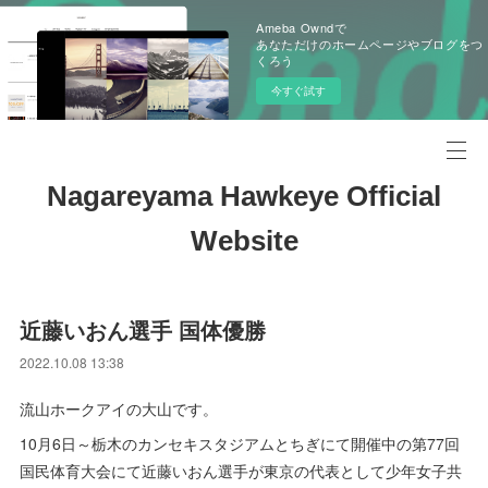
Ameba Owndで
あなただけのホームページやブログをつ
くろう
今すぐ試す
Nagareyama Hawkeye Official
Website
近藤いおん選手 国体優勝
2022.10.08 13:38
流山ホークアイの大山です。
10月6日～栃木のカンセキスタジアムとちぎにて開催中の第77回
国民体育大会にて近藤いおん選手が東京の代表として少年女子共