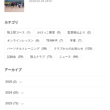
2019.02.24 14:07
カテゴリ
陸上部コース
(
1
)
かけっこ教室
(
5
)
監督猿山より
(
2
)
オンラインレッスン
(
6
)
TEAM-R
(
7
)
学童
(
7
)
パーソナルトレーニング
(
38
)
クラブからのお知らせ
(
129
)
記録会
(
29
)
陸上クラブ
(
73
)
ニュース
(
96
)
アーカイブ
2025
(
2
)
(
1
)
2024
(
20
)
(
1
)
(
1
)
2023
(
73
)