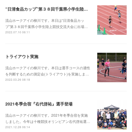
“日清食品カップ”第３８回千葉県小学生陸上競技交流大会
流山ホークアイの柳川です。本日は“日清食品カッ
プ”第３８回千葉県小学生陸上競技交流大会に出場…
2022.07.10 06:11
トライアウト実施
流山ホークアイの柳川です。本日は選手コースの適性
を判断するための測定会(トライアウト)を実施しま…
2022.03.26 08:18
2021冬季合宿『右代啓祐』選手登場
流山ホークアイの柳川です。2021年冬季合宿を実施
しました。今年は十種競技オリンピアン右代啓祐選…
2021.12.28 06:14