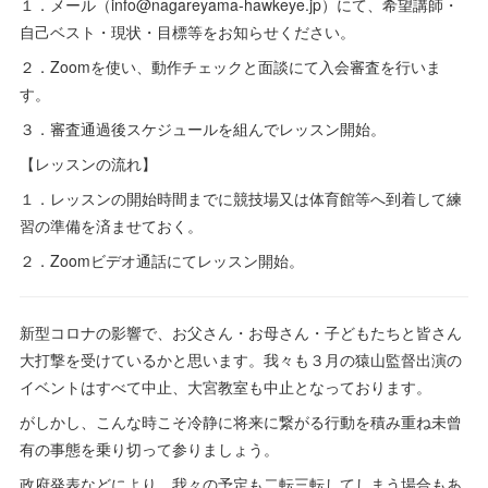
１．メール（info@nagareyama-hawkeye.jp）にて、希望講師・
自己ベスト・現状・目標等をお知らせください。
２．Zoomを使い、動作チェックと面談にて入会審査を行いま
す。
３．審査通過後スケジュールを組んでレッスン開始。
【レッスンの流れ】
１．レッスンの開始時間までに競技場又は体育館等へ到着して練
習の準備を済ませておく。
２．Zoomビデオ通話にてレッスン開始。
新型コロナの影響で、お父さん・お母さん・子どもたちと皆さん
大打撃を受けているかと思います。我々も３月の猿山監督出演の
イベントはすべて中止、大宮教室も中止となっております。
がしかし、こんな時こそ冷静に将来に繋がる行動を積み重ね未曾
有の事態を乗り切って参りましょう。
政府発表などにより、我々の予定も二転三転してしまう場合もあ