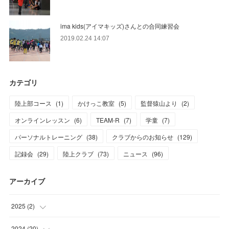
ima kids(アイマキッズ)さんとの合同練習会
2019.02.24 14:07
カテゴリ
陸上部コース
(
1
)
かけっこ教室
(
5
)
監督猿山より
(
2
)
オンラインレッスン
(
6
)
TEAM-R
(
7
)
学童
(
7
)
パーソナルトレーニング
(
38
)
クラブからのお知らせ
(
129
)
記録会
(
29
)
陸上クラブ
(
73
)
ニュース
(
96
)
アーカイブ
2025
(
2
)
(
1
)
2024
(
20
)