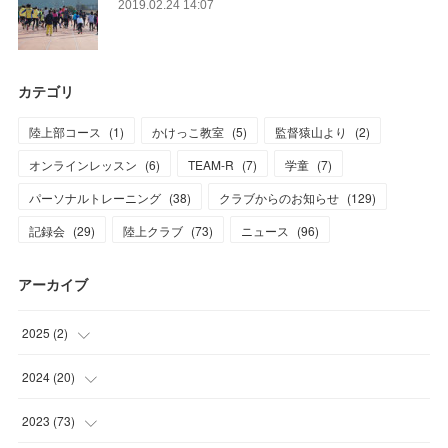
2019.02.24 14:07
カテゴリ
陸上部コース
(
1
)
かけっこ教室
(
5
)
監督猿山より
(
2
)
オンラインレッスン
(
6
)
TEAM-R
(
7
)
学童
(
7
)
パーソナルトレーニング
(
38
)
クラブからのお知らせ
(
129
)
記録会
(
29
)
陸上クラブ
(
73
)
ニュース
(
96
)
アーカイブ
2025
(
2
)
(
1
)
2024
(
20
)
(
1
)
(
1
)
2023
(
73
)