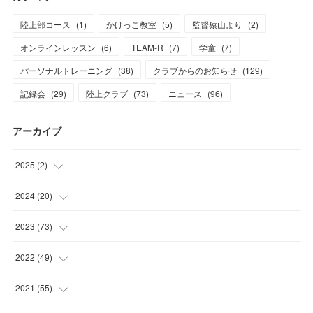
陸上部コース
(
1
)
かけっこ教室
(
5
)
監督猿山より
(
2
)
オンラインレッスン
(
6
)
TEAM-R
(
7
)
学童
(
7
)
パーソナルトレーニング
(
38
)
クラブからのお知らせ
(
129
)
記録会
(
29
)
陸上クラブ
(
73
)
ニュース
(
96
)
アーカイブ
2025
(
2
)
(
1
)
2024
(
20
)
(
1
)
(
1
)
2023
(
73
)
(
2
)
(
5
)
2022
(
49
)
(
1
)
(
7
)
(
2
)
2021
(
55
)