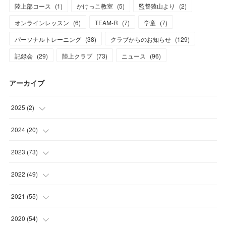
陸上部コース
(
1
)
かけっこ教室
(
5
)
監督猿山より
(
2
)
オンラインレッスン
(
6
)
TEAM-R
(
7
)
学童
(
7
)
パーソナルトレーニング
(
38
)
クラブからのお知らせ
(
129
)
記録会
(
29
)
陸上クラブ
(
73
)
ニュース
(
96
)
アーカイブ
2025
(
2
)
(
1
)
2024
(
20
)
(
1
)
(
1
)
2023
(
73
)
(
2
)
(
5
)
2022
(
49
)
(
1
)
(
7
)
(
2
)
2021
(
55
)
(
1
)
(
7
)
(
8
)
(
4
)
2020
(
54
)