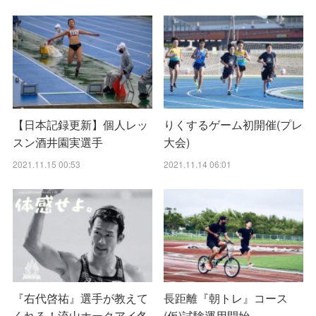
【日本記録更新】個人レッ
りくするゲーム初開催(プレ
スン酒井園実選手
大会)
2021.11.15 00:53
2021.11.14 06:01
『右代啓祐』選手が教えて
長距離『朝トレ』コース
くれる！流山ホークアイ冬
(仮)試験運用開始